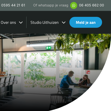
0595 44 21 61
Of whatsapp je vraag
06 405 662 00
Over ons
Studio Uithuizen
Meld je aan