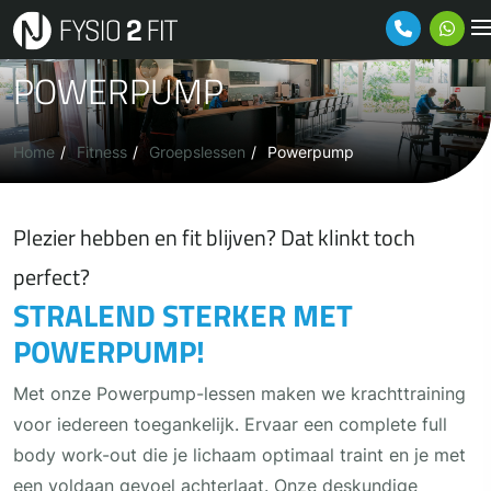
Ga naar de inhoud
POWERPUMP
Home
Fitness
Groepslessen
Powerpump
Plezier hebben en fit blijven? Dat klinkt toch
perfect?
STRALEND STERKER MET
POWERPUMP!
Met onze Powerpump-lessen maken we krachttraining
voor iedereen toegankelijk. Ervaar een complete full
body work-out die je lichaam optimaal traint en je met
een voldaan gevoel achterlaat. Onze deskundige