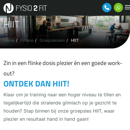
Ga naar de inhoud
HIIT
Home
Fitness
Groepslessen
HIIT
Zin in een flinke dosis plezier én een goede work-
out?
ONTDEK DAN HIIT!
Klaar om je training naar een hoger niveau te tillen en
tegelijkertijd die stralende glimlach op je gezicht te
houden? Stap binnen bij onze groepsles HIIT, waar
plezier en resultaat hand in hand gaan!