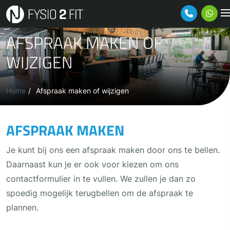
Ga naar de inhoud
AFSPRAAK MAKEN OF
WIJZIGEN
Home
Afspraak maken of wijzigen
AFSPRAAK MAKEN
Je kunt bij ons een afspraak maken door ons te bellen.
Daarnaast kun je er ook voor kiezen om ons
contactformulier in te vullen. We zullen je dan zo
spoedig mogelijk terugbellen om de afspraak te
plannen.