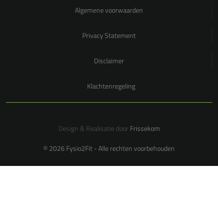
Algemene voorwaarden
Privacy Statement
Disclaimer
Klachtenregeling
Design & Realisatie door
Frissekom
© 2026 Fysio2Fit - Alle rechten voorbehouden