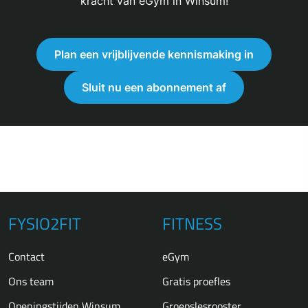
kracht van eGym in Winsum!
Plan een vrijblijvende kennismaking in
Sluit nu een abonnement af
FYSIO2FIT
FITNESS
Contact
eGym
Ons team
Gratis proefles
Openingstijden Winsum
Groepslesrooster