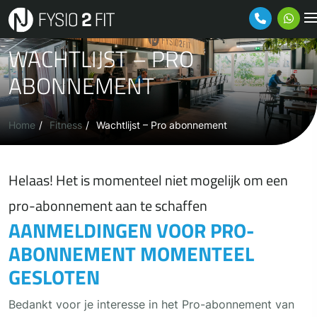
Ga naar de inhoud
WACHTLIJST – PRO
ABONNEMENT
Home
Fitness
Wachtlijst – Pro abonnement
Helaas! Het is momenteel niet mogelijk om een
pro-abonnement aan te schaffen
AANMELDINGEN VOOR PRO-
ABONNEMENT MOMENTEEL
GESLOTEN
Bedankt voor je interesse in het Pro-abonnement van