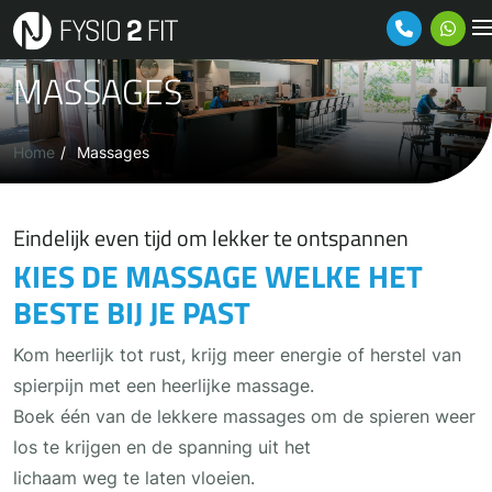
Ga naar de inhoud
MASSAGES
Home
Massages
Eindelijk even tijd om lekker te ontspannen
KIES DE MASSAGE WELKE HET
BESTE BIJ JE PAST
Kom heerlijk tot rust, krijg meer energie of herstel van
spierpijn met een heerlijke massage.
Boek één van de lekkere massages om de spieren weer
los te krijgen en de spanning uit het
lichaam weg te laten vloeien.